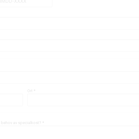
Ort *
 / behov av specialkost? *