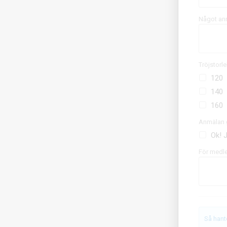
Något ann
Tröjstorle
120
140
160
Anmälan gä
Ok! 
För medle
Så hant