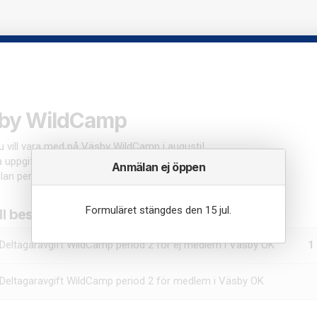
by WildCamp
du vill vara med på Väsby WildCamp i augusti!
na uppgifter i formuläret nedan.
Anmälan ej öppen
lan per person!
Formuläret stängdes den 15 jul.
ll beställa
Deltagaravgift WildCamp period 2 för ej medlem i Väsby OK
1
Deltagaravgift WildCamp period 2 för medlem i Väsby OK