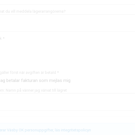
at du vill meddela lägerarrangörerna?
k *
ller först när avgiften är betald *
Jag betalar fakturan som mejlas mig
m: Namn på vänner jag värvat till lägret
erar Väsby OK personuppgifter, läs integritetspolicyn