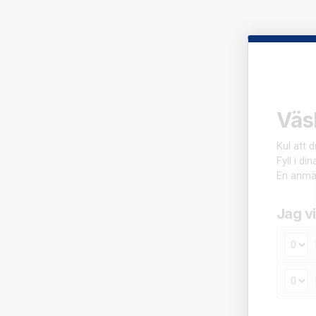
Väs
Kul att 
Fyll i di
En anmä
Jag vi