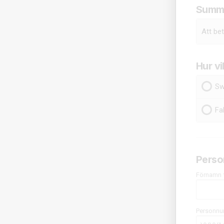
Summ
Att bet
Hur vi
Sw
Fa
Perso
Förnamn 
Personnu