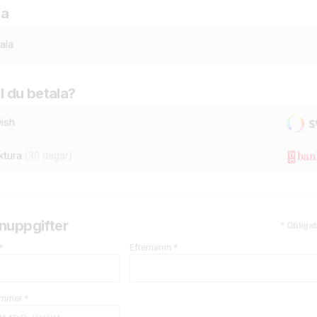
a
ala
ll du betala?
ish
ktura
(30 dagar)
nuppgifter
* Obligat
*
Efternamn *
mmer *