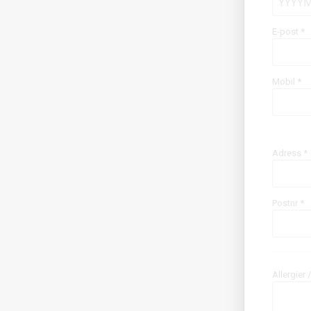
E-post
*
Mobil
*
Adress *
Postnr *
Allergier