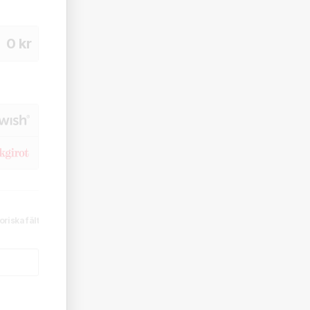
0
kr
oriska fält