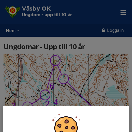
Väsby OK
Ungdom - upp till 10 år
Logga in
Hem
Ungdomar - Upp till 10 år