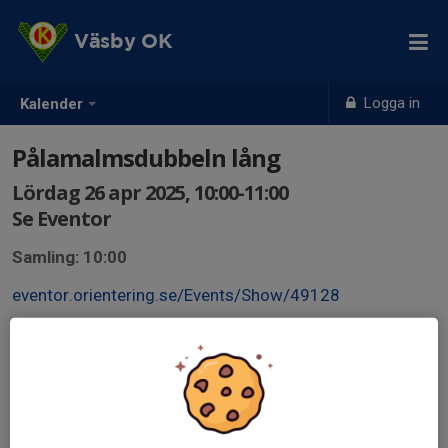
Väsby OK
Logga in
Kalender
Pålamalmsdubbeln lång
Lördag 26 apr 2025, 10:00-11:00
Se Eventor
Samling: 10:00
eventor.orientering.se/Events/Show/49128