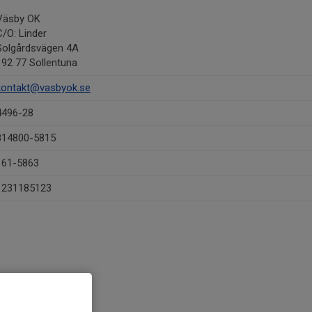
Väsby OK
C/O: Linder
Solgårdsvägen 4A
192 77 Sollentuna
kontakt@vasbyok.se
4496-28
814800-5815
161-5863
1231185123