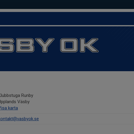
Klubbstuga Runby
Upplands Väsby
Visa karta
kontakt@vasbyok.se