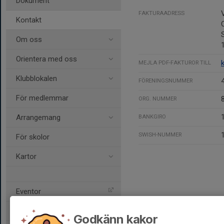
Dokument
FAKTURAADRESS
Kontakt
Om oss
Orientera med oss
MEJLA PDF-FAKTUROR TILL
Klubblokalen
FÖRENINGSNUMMER
För medlemmar
ORG. NUMMER
Arrangemang
BANKGIRO
SWISH-NUMMER
För skolor
Kartor
Eventor
Livelox
Godkänn kakor