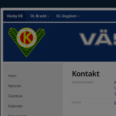
Väsby OK
OL Bredd
OL Ungdom
Kontakt
Hem
BESÖKSADRESS
Nyheter
Gästbok
E-POST
Kalender