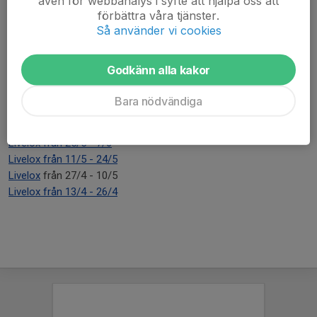
även för webbanalys i syfte att hjälpa oss att
förbättra våra tjänster.
För utövare som ej är medlemmar i Väsby OK tar vi tacksamt
Så använder vi cookies
emot 50 kr i arrangemangsavgift.
Väsby OK. Swish 123 496 81 52
Godkänn alla kakor
Veckans Bana är slut för säsongen! Återkommer i höst!
Bara nödvändiga
Livelox från 8/6 - 28/6
Livelox från 25/5 - 7/6
Livelox från 11/5 - 24/5
Livelox
från 27/4 - 10/5
Livelox från 13/4 - 26/4