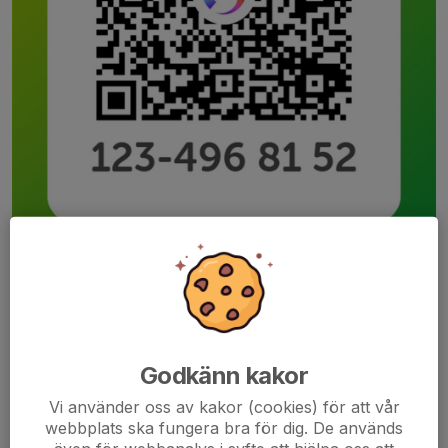
Godkänn kakor
Vi använder oss av kakor (cookies) för att vår
webbplats ska fungera bra för dig. De används
50 kr till Swish 123 496 81 52