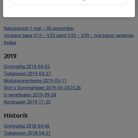
Luffarligan 2020-10-28
Nordcupen - 2020-11-14
Naturpasset 1 maj – 30 september
Veckans bana V15 – V23 samt V33 – V39 – nya banor varannan
tisdag
2019
Grymnatta 2019-04-05
Tiokampen 2019-04-27
Motionsorientering 2019-05-11
Stof:s Sommarläger 2019-05-24,25,26
U-seriefinalen 2019-09-28
Nordcupen 2019-11-23
Historik
Grymnatta 2018-04-06
Tiokampen 2018-04-21