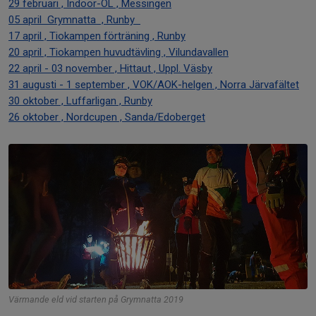
29 februari , Indoor-OL , Messingen
05 april Grymnatta , Runby
17 april , Tiokampen förträning , Runby
20 april , Tiokampen huvudtävling , Vilundavallen
22 april - 03 november , Hittaut , Uppl. Väsby
31 augusti - 1 september , VOK/AOK-helgen , Norra Järvafältet
30 oktober , Luffarligan , Runby
26 oktober , Nordcupen , Sanda/Edoberget
Värmande eld vid starten på Grymnatta 2019