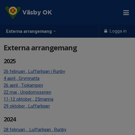
Väsby OK
Logga in
Externa arrangemang
Externa arrangemang
2025
26 februari , Luffarligan i Runby
4 april , Grymnatta
26 april , Tiokampen
22 maj , Ungdomsserien
11-12 oktober , 25manna
29 oktober , Luffarligan
2024
28 februari , Luffarligan , Runby