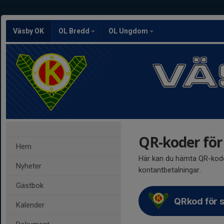
Väsby OK
OL Bredd
OL Ungdom
QR-koder fö
Hem
Här kan du hämta QR-koder
Nyheter
kontantbetalningar.
Gästbok
QRkod för 
Kalender