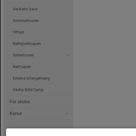
Veckans bana
Sommartouren
Hittaut
Nattsprintcupen
Vintertouren
Nattcupen
Externa arrangemang
Väsby Wild Camp
För skolor
Kartor
Eventor