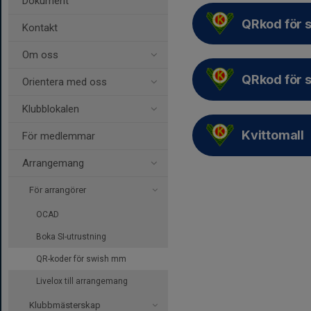
Dokument
QRkod för 
Kontakt
Om oss
QRkod för 
Orientera med oss
Klubblokalen
Kvittomall
För medlemmar
Arrangemang
För arrangörer
OCAD
Boka SI-utrustning
QR-koder för swish mm
Livelox till arrangemang
Klubbmästerskap