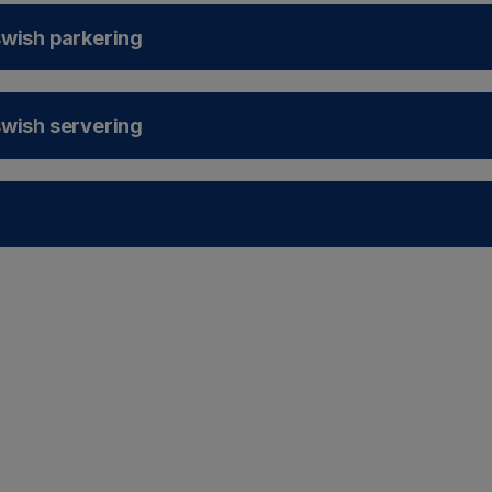
swish parkering
swish servering