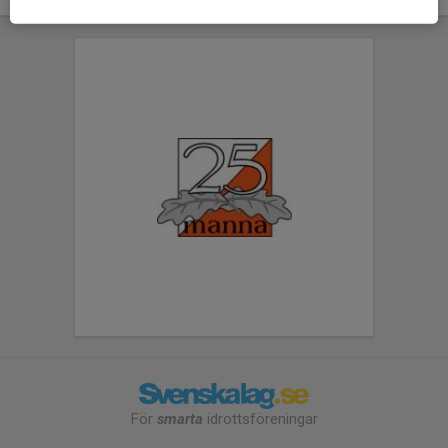
För
smarta
idrottsföreningar